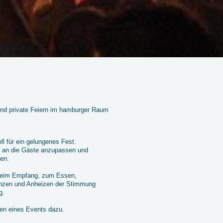
und private Feiern im hamburger Raum
ll für ein gelungenes Fest.
h an die Gäste anzupassen und
en.
beim Empfang, zum Essen,
anzen und Anheizen der Stimmung
g.
en eines Events dazu.